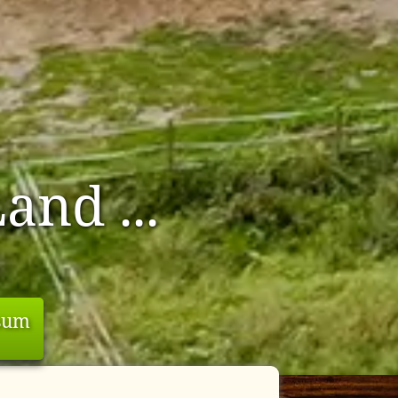
and ...
sum