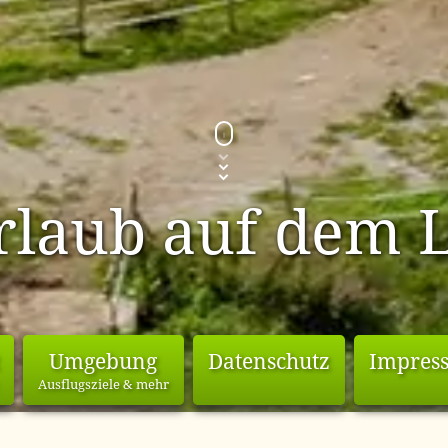
rlaub auf dem L
Umgebung
Datenschutz
Impres
Ausflugsziele & mehr